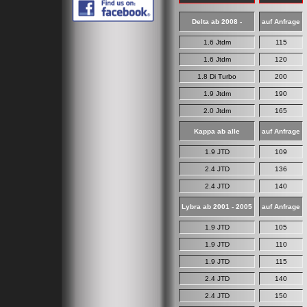
Delta ab 2008 -
auf Anfrage
1.6 Jtdm
115
1.6 Jtdm
120
1.8 Di Turbo
200
1.9 Jtdm
190
2.0 Jtdm
165
Kappa ab alle
auf Anfrage
1.9 JTD
109
2.4 JTD
136
2.4 JTD
140
Lybra ab 2001 - 2005
auf Anfrage
1.9 JTD
105
1.9 JTD
110
1.9 JTD
115
2.4 JTD
140
2.4 JTD
150