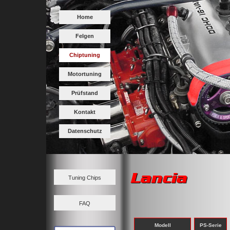
Home
Felgen
Chiptuning
Motortuning
Prüfstand
Kontakt
Datenschutz
Lancia
Tuning Chips
FAQ
Modell
PS-Serie