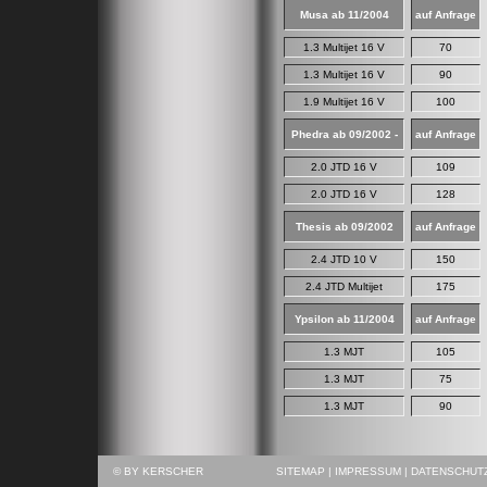
Musa ab 11/2004
auf Anfrage
1.3 Multijet 16 V
70
1.3 Multijet 16 V
90
1.9 Multijet 16 V
100
Phedra ab 09/2002 -
auf Anfrage
2.0 JTD 16 V
109
2.0 JTD 16 V
128
Thesis ab 09/2002
auf Anfrage
2.4 JTD 10 V
150
2.4 JTD Multijet
175
Ypsilon ab 11/2004
auf Anfrage
1.3 MJT
105
1.3 MJT
75
1.3 MJT
90
© BY KERSCHER
SITEMAP
|
IMPRESSUM
|
DATENSCHUT